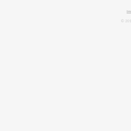
Im
© 201