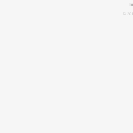
Im
© 201