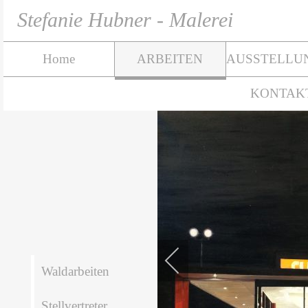
Stefanie Hubner - Malerei
Home
ARBEITEN
AUSSTELLU
KONTAK
Waldarbeiten
Stellvertreter